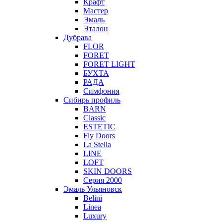
Крафт
Мастер
Эмаль
Эталон
Дубрава
FLOR
FORET
FORET LIGHT
БУХТА
РАДА
Симфония
Сибирь профиль
BARN
Classic
ESTETIC
Fly Doors
La Stella
LINE
LOFT
SKIN DOORS
Серия 2000
Эмаль Ульяновск
Belini
Linea
Luxury