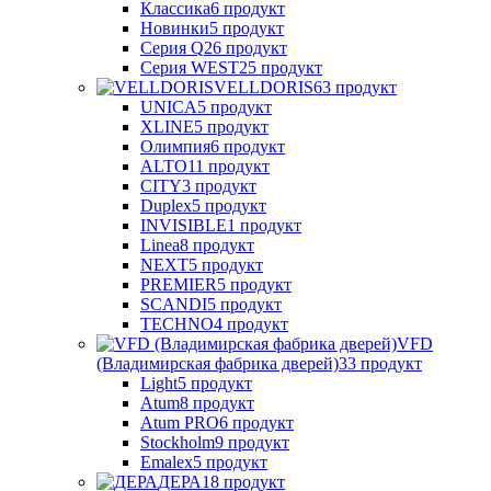
Классика
6 продукт
Новинки
5 продукт
Серия Q
26 продукт
Серия WEST
25 продукт
VELLDORIS
63 продукт
UNICA
5 продукт
XLINE
5 продукт
Олимпия
6 продукт
ALTO
11 продукт
CITY
3 продукт
Duplex
5 продукт
INVISIBLE
1 продукт
Linea
8 продукт
NEXT
5 продукт
PREMIER
5 продукт
SCANDI
5 продукт
TECHNO
4 продукт
VFD
(Владимирская фабрика дверей)
33 продукт
Light
5 продукт
Atum
8 продукт
Atum PRO
6 продукт
Stockholm
9 продукт
Emalex
5 продукт
ДЕРА
18 продукт