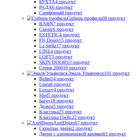
БУХТА
4 продукт
РАДА
6 продукт
Симфония
8 продукт
Сибирь профиль
69 продукт
BARN
7 продукт
Classic
6 продукт
ESTETIC
4 продукт
Fly Doors
15 продукт
La Stella
17 продукт
LINE
4 продукт
LOFT
3 продукт
SKIN DOORS
3 продукт
Серия 2000
10 продукт
Эмаль Ульяновск
101 продукт
Belini
14 продукт
Linea
8 продукт
Luxury
4 продукт
Shel
5 продукт
Багет
18 продукт
Дельта
5 продукт
Классика
25 продукт
Классика Грейс
22 продукт
AxelDoors
67 продукт
Скрытые двери
2 продукт
Двери с алюминиевой кромкой
3 продукт