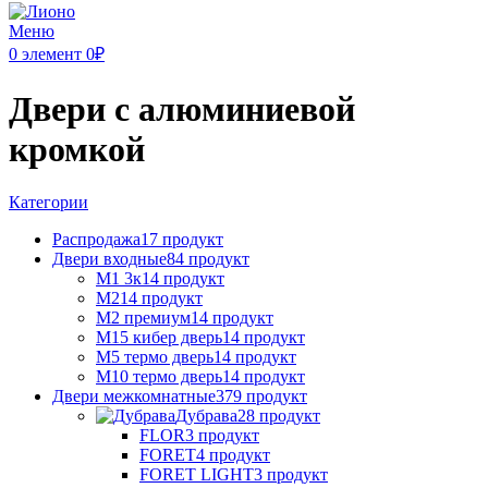
Меню
0
элемент
0
₽
Двери с алюминиевой
кромкой
Категории
Распродажа
17 продукт
Двери входные
84 продукт
М1 3к
14 продукт
M2
14 продукт
М2 премиум
14 продукт
М15 кибер дверь
14 продукт
М5 термо дверь
14 продукт
М10 термо дверь
14 продукт
Двери межкомнатные
379 продукт
Дубрава
28 продукт
FLOR
3 продукт
FORET
4 продукт
FORET LIGHT
3 продукт