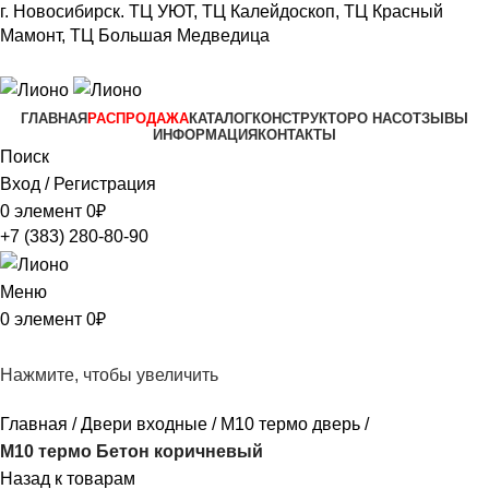
г. Новосибирск.
ТЦ УЮТ, ТЦ Калейдоскоп,
ТЦ Красный
Мамонт, ТЦ Большая Медведица​
+7 (383) 280-80-90
ГЛАВНАЯ
РАСПРОДАЖА
КАТАЛОГ
КОНСТРУКТОР
О НАС
ОТЗЫВЫ
ИНФОРМАЦИЯ
КОНТАКТЫ
Поиск
Вход / Регистрация
0
элемент
0
₽
+7 (383) 280-80-90
Меню
0
элемент
0
₽
Нажмите, чтобы увеличить
Главная
Двери входные
М10 термо дверь
M10 термо Бетон коричневый
Назад к товарам