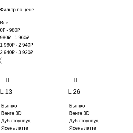
Фильтр по цене
Все
0
₽
-
980
₽
980
₽
-
1 960
₽
1 960
₽
-
2 940
₽
2 940
₽
-
3 920
₽
L 13
L 26
Бьянко
Бьянко
Венге 3D
Венге 3D
Дуб стоунвуд
Дуб стоунвуд
Ясень латте
Ясень латте