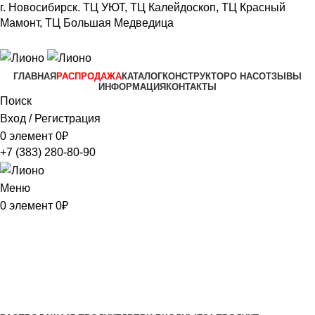
г. Новосибирск.
ТЦ УЮТ, ТЦ Калейдоскоп,
ТЦ Красный
Мамонт, ТЦ Большая Медведица​
+7 (383) 280-80-90
ГЛАВНАЯ
РАСПРОДАЖА
КАТАЛОГ
КОНСТРУКТОР
О НАС
ОТЗЫВЫ
ИНФОРМАЦИЯ
КОНТАКТЫ
Поиск
Вход / Регистрация
0
элемент
0
₽
+7 (383) 280-80-90
Меню
0
элемент
0
₽
Fly Doors
Категории