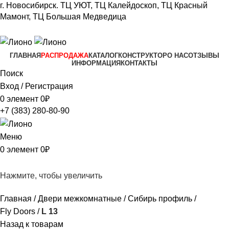
г. Новосибирск.
ТЦ УЮТ, ТЦ Калейдоскоп,
ТЦ Красный
Мамонт, ТЦ Большая Медведица​
+7 (383) 280-80-90
ГЛАВНАЯ
РАСПРОДАЖА
КАТАЛОГ
КОНСТРУКТОР
О НАС
ОТЗЫВЫ
ИНФОРМАЦИЯ
КОНТАКТЫ
Поиск
Вход / Регистрация
0
элемент
0
₽
+7 (383) 280-80-90
Меню
0
элемент
0
₽
Нажмите, чтобы увеличить
Главная
Двери межкомнатные
Сибирь профиль
Fly Doors
L 13
Назад к товарам