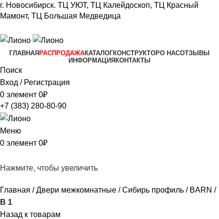
г. Новосибирск.
ТЦ УЮТ, ТЦ Калейдоскоп,
ТЦ Красный
Мамонт, ТЦ Большая Медведица​
+7 (383) 280-80-90
ГЛАВНАЯ
РАСПРОДАЖА
КАТАЛОГ
КОНСТРУКТОР
О НАС
ОТЗЫВЫ
ИНФОРМАЦИЯ
КОНТАКТЫ
Поиск
Вход / Регистрация
0
элемент
0
₽
+7 (383) 280-80-90
Меню
0
элемент
0
₽
Нажмите, чтобы увеличить
Главная
Двери межкомнатные
Сибирь профиль
BARN
В 1
Назад к товарам