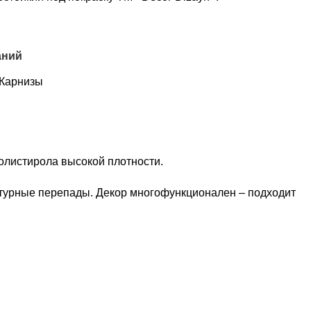
аний
Карнизы
полистирола высокой плотности.
атурные перепады. Декор многофункционален – подходит