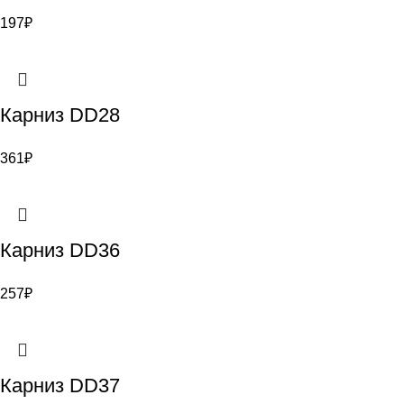
197
₽
Карниз DD28
361
₽
Карниз DD36
257
₽
Карниз DD37