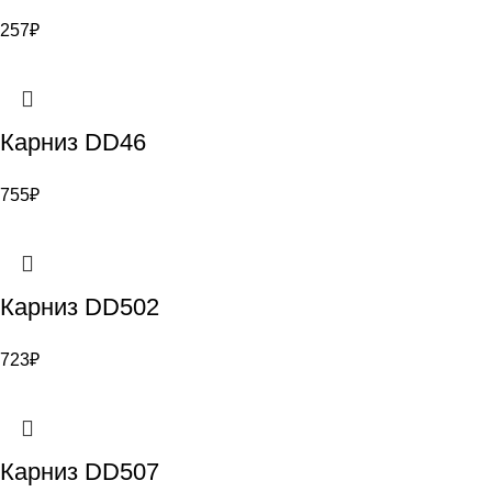
257
₽
Карниз DD46
755
₽
Карниз DD502
723
₽
Карниз DD507