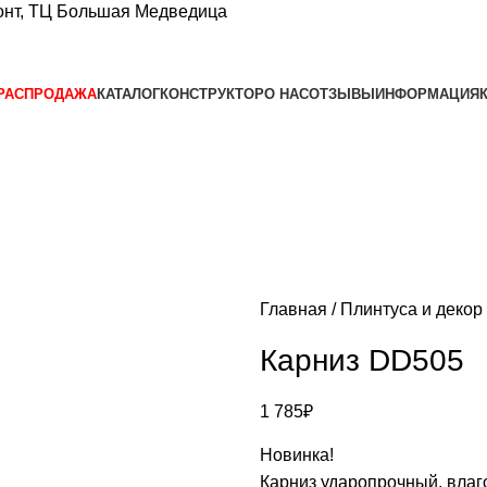
нт, ТЦ Большая Медведица​
РАСПРОДАЖА
КАТАЛОГ
КОНСТРУКТОР
О НАС
ОТЗЫВЫ
ИНФОРМАЦИЯ
Главная
Плинтуса и декор
Карниз DD505
1 785
₽
Новинка!
Карниз ударопрочный, влаг