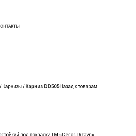
КОНТАКТЫ
Карнизы
Карниз DD505
Назад к товарам
остойкий под покраску ТМ «Decor-Dizayn».