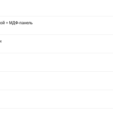
кой + МДФ-панель
и