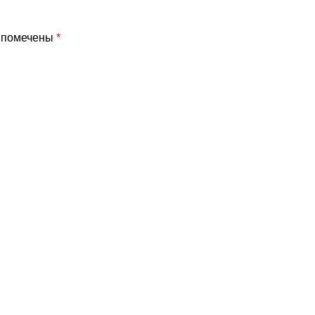
я помечены
*