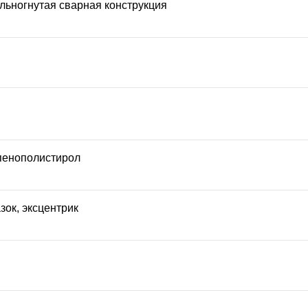
ельногнутая сварная конструкция
пенополистирол
зок, эксцентрик