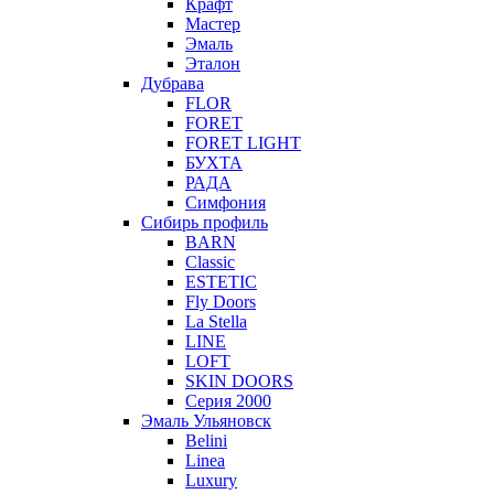
Крафт
Мастер
Эмаль
Эталон
Дубрава
FLOR
FORET
FORET LIGHT
БУХТА
РАДА
Симфония
Сибирь профиль
BARN
Classic
ESTETIC
Fly Doors
La Stella
LINE
LOFT
SKIN DOORS
Серия 2000
Эмаль Ульяновск
Belini
Linea
Luxury