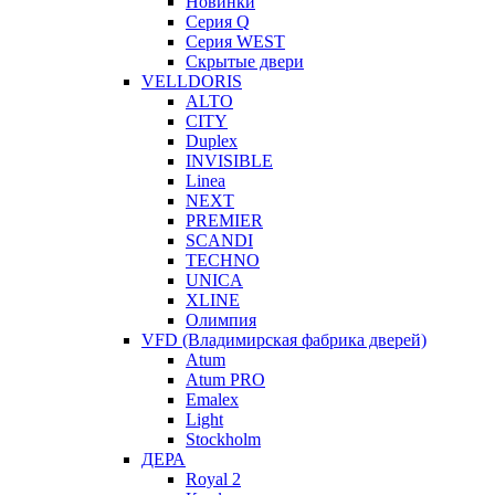
Новинки
Серия Q
Серия WEST
Скрытые двери
VELLDORIS
ALTO
CITY
Duplex
INVISIBLE
Linea
NEXT
PREMIER
SCANDI
TECHNO
UNICA
XLINE
Олимпия
VFD (Владимирская фабрика дверей)
Atum
Atum PRO
Emalex
Light
Stockholm
ДЕРА
Royal 2