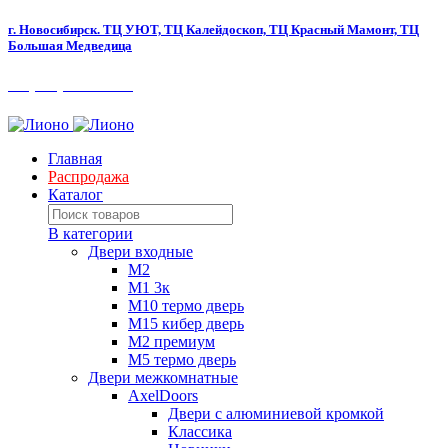
г. Новосибирск.
ТЦ УЮТ, ТЦ Калейдоскоп,
ТЦ Красный Мамонт, ТЦ
Большая Медведица​
+7 (383) 280-80-90
Главная
Распродажа
Каталог
В категории
Двери входные
M2
М1 3к
М10 термо дверь
М15 кибер дверь
М2 премиум
М5 термо дверь
Двери межкомнатные
AxelDoors
Двери с алюминиевой кромкой
Классика