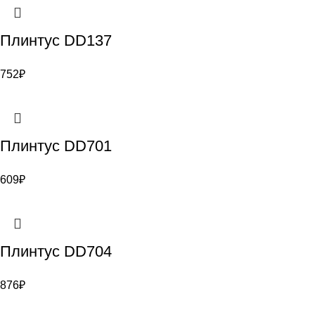
Плинтус DD137
752
₽
Плинтус DD701
609
₽
Плинтус DD704
876
₽