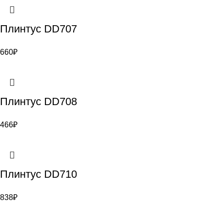
Плинтус DD707
660
₽
Плинтус DD708
466
₽
Плинтус DD710
838
₽