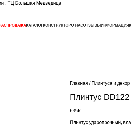
нт, ТЦ Большая Медведица​
РАСПРОДАЖА
КАТАЛОГ
КОНСТРУКТОР
О НАС
ОТЗЫВЫ
ИНФОРМАЦИЯ
Главная
Плинтуса и декор
Плинтус DD122
635
₽
Плинтус ударопрочный, вла