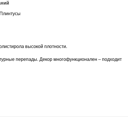
аний
Плинтусы
полистирола высокой плотности.
атурные перепады. Декор многофункционален – подходит