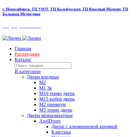
г. Новосибирск.
ТЦ УЮТ, ТЦ Калейдоскоп,
ТЦ Красный Мамонт, ТЦ
Большая Медведица​
+7 (383) 280-80-90
Главная
Распродажа
Каталог
В категории
Двери входные
M2
М1 3к
М10 термо дверь
М15 кибер дверь
М2 премиум
М5 термо дверь
Двери межкомнатные
AxelDoors
Двери с алюминиевой кромкой
Классика