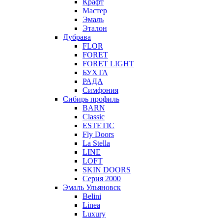
Крафт
Мастер
Эмаль
Эталон
Дубрава
FLOR
FORET
FORET LIGHT
БУХТА
РАДА
Симфония
Сибирь профиль
BARN
Classic
ESTETIC
Fly Doors
La Stella
LINE
LOFT
SKIN DOORS
Серия 2000
Эмаль Ульяновск
Belini
Linea
Luxury