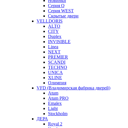
Новинки
Серия Q
Серия WEST
Скрытые двери
VELLDORIS
ALTO
CITY
Duplex
INVISIBLE
Linea
NEXT
PREMIER
SCANDI
TECHNO
UNICA
XLINE
Олимпия
VFD (Владимирская фабрика дверей)
Atum
Atum PRO
Emalex
Light
Stockholm
ДЕРА
Royal 2