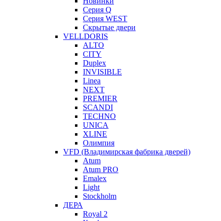
Новинки
Серия Q
Серия WEST
Скрытые двери
VELLDORIS
ALTO
CITY
Duplex
INVISIBLE
Linea
NEXT
PREMIER
SCANDI
TECHNO
UNICA
XLINE
Олимпия
VFD (Владимирская фабрика дверей)
Atum
Atum PRO
Emalex
Light
Stockholm
ДЕРА
Royal 2