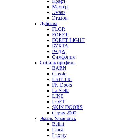
Крафт
Мастер
Эмаль
Эталон
Дубрава
FLOR
FORET
FORET LIGHT
БУХТА
РАДА
Симфония
Сибирь профиль
BARN
Classic
ESTETIC
Fly Doors
La Stella
LINE
LOFT
SKIN DOORS
Серия 2000
Эмаль Ульяновск
Belini
Linea
Luxury