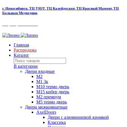
г. Новосибирск.
ТЦ УЮТ, ТЦ Калейдоскоп,
ТЦ Красный Мамонт, ТЦ
Большая Медведица​
+7 (383) 280-80-90
Главная
Распродажа
Каталог
В категории
Двери входные
M2
М1 3к
М10 термо дверь
М15 кибер дверь
М2 премиум
М5 термо дверь
Двери межкомнатные
AxelDoors
Двери с алюминиевой кромкой
Классика