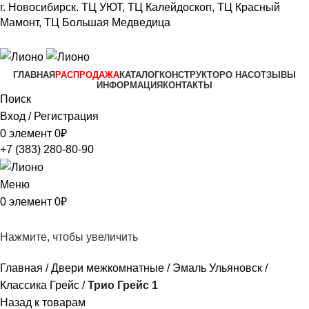
г. Новосибирск.
ТЦ УЮТ, ТЦ Калейдоскоп,
ТЦ Красный
Мамонт, ТЦ Большая Медведица​
+7 (383) 280-80-90
ГЛАВНАЯ
РАСПРОДАЖА
КАТАЛОГ
КОНСТРУКТОР
О НАС
ОТЗЫВЫ
ИНФОРМАЦИЯ
КОНТАКТЫ
Поиск
Вход / Регистрация
0
элемент
0
₽
+7 (383) 280-80-90
Меню
0
элемент
0
₽
Нажмите, чтобы увеличить
Главная
Двери межкомнатные
Эмаль Ульяновск
Классика Грейс
Трио Грейс 1
Назад к товарам