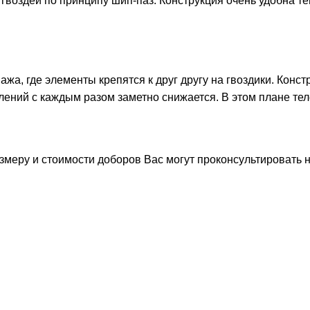
гвоздей по принципу шип-паз. Конструкция очень удобна те
ажа, где элементы крепятся к друг другу на гвоздики. Конс
плений с каждым разом заметно снижается. В этом плане те
азмеру и стоимости доборов Вас могут проконсультировать