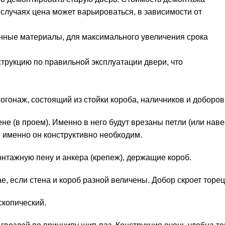
 случаях цена может варьироваться, в зависимости от
нные материалы, для максимального увеличения срока
струкцию по правильной эксплуатации двери, что
При установке межкомнатной двери Вам будет необходим погонаж, состоящий из стойки короба, наличников и доборо
тене (в проем). Именно в него будут врезаны петли (или нав
, именно он конструктивно необходим.
т, который прикрывает монтажную пену и анкера (крепеж), держащие короб.
е, если стена и короб разной величены. Добор скроет торец
скопический.