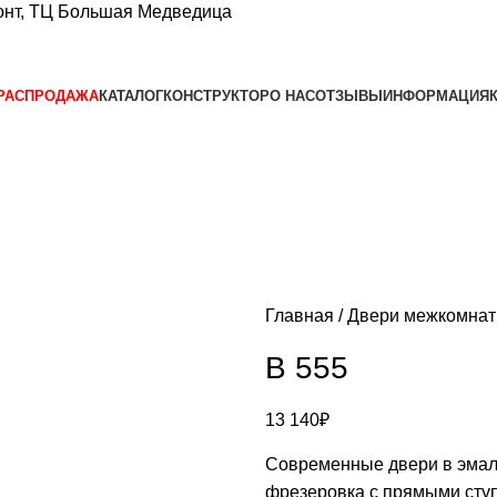
нт, ТЦ Большая Медведица​
РАСПРОДАЖА
КАТАЛОГ
КОНСТРУКТОР
О НАС
ОТЗЫВЫ
ИНФОРМАЦИЯ
Главная
Двери межкомна
B 555
13 140
₽
Современные двери в эмали
фрезеровка с прямыми ступ