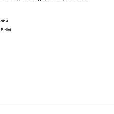
аний
Belini