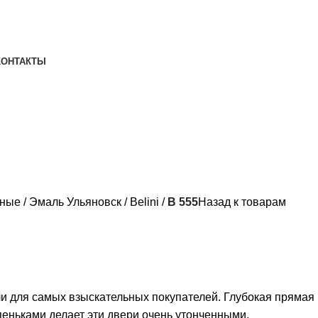
КОНТАКТЫ
тные
Эмаль Ульяновск
Belini
B 555
Назад к товарам
 для самых взыскательных покупателей. Глубокая прямая
еньками делает эти двери очень утонченными.