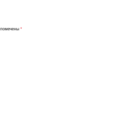
я помечены
*