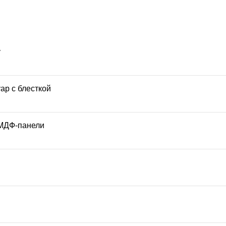
у
ар с блесткой
МДФ-панели