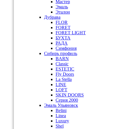
Мастер
Эмаль
Эталон
Дубрава
FLOR
FORET
FORET LIGHT
БУХТА
РАДА
Симфония
Сибирь профиль
BARN
Classic
ESTETIC
Fly Doors
La Stella
LINE
LOFT
SKIN DOORS
Серия 2000
Эмаль Ульяновск
Belini
Linea
Luxury
Shel