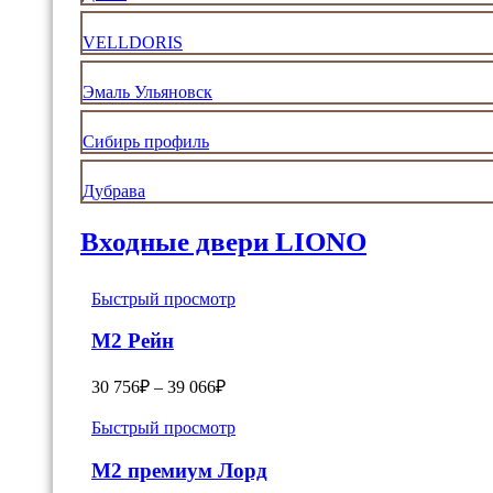
VELLDORIS
Эмаль Ульяновск
Сибирь профиль
Дубрава
Входные двери LIONO
Быстрый просмотр
М2 Рейн
30 756
₽
–
39 066
₽
Быстрый просмотр
M2 премиум Лорд