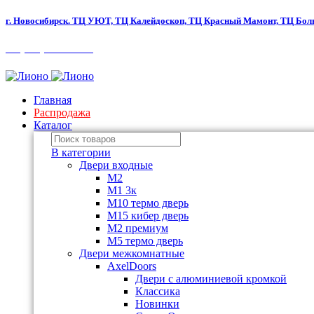
г. Новосибирск.
ТЦ УЮТ, ТЦ Калейдоскоп,
ТЦ Красный Мамонт, ТЦ Бол
+7 (383) 280-80-90
Главная
Распродажа
Каталог
В категории
Двери входные
M2
М1 3к
М10 термо дверь
М15 кибер дверь
М2 премиум
М5 термо дверь
Двери межкомнатные
AxelDoors
Двери с алюминиевой кромкой
Классика
Новинки