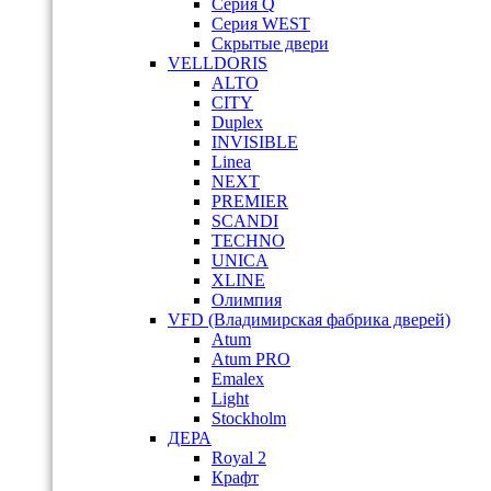
Серия Q
Серия WEST
Скрытые двери
VELLDORIS
ALTO
CITY
Duplex
INVISIBLE
Linea
NEXT
PREMIER
SCANDI
TECHNO
UNICA
XLINE
Олимпия
VFD (Владимирская фабрика дверей)
Atum
Atum PRO
Emalex
Light
Stockholm
ДЕРА
Royal 2
Крафт