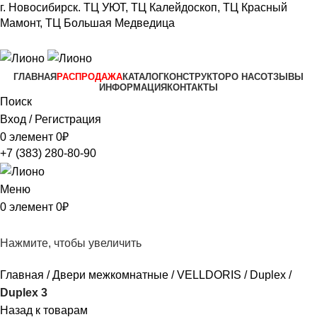
г. Новосибирск.
ТЦ УЮТ, ТЦ Калейдоскоп,
ТЦ Красный
Мамонт, ТЦ Большая Медведица​
+7 (383) 280-80-90
ГЛАВНАЯ
РАСПРОДАЖА
КАТАЛОГ
КОНСТРУКТОР
О НАС
ОТЗЫВЫ
ИНФОРМАЦИЯ
КОНТАКТЫ
Поиск
Вход / Регистрация
0
элемент
0
₽
+7 (383) 280-80-90
Меню
0
элемент
0
₽
Нажмите, чтобы увеличить
Главная
Двери межкомнатные
VELLDORIS
Duplex
Duplex 3
Назад к товарам